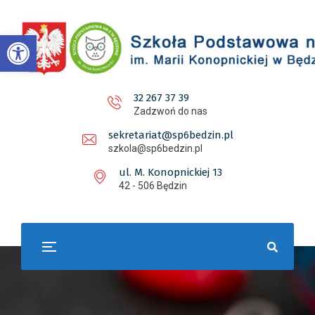
Otwórz pasek narzędzi
32 267 37 39
Zadzwoń do nas
sekretariat@sp6bedzin.pl
szkola@sp6bedzin.pl
ul. M. Konopnickiej 13
42 - 506 Będzin