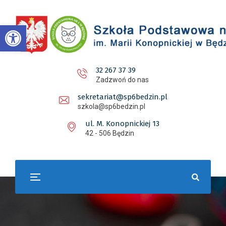
Otwórz pasek narzędzi
32 267 37 39
Zadzwoń do nas
sekretariat@sp6bedzin.pl
szkola@sp6bedzin.pl
ul. M. Konopnickiej 13
42 - 506 Będzin