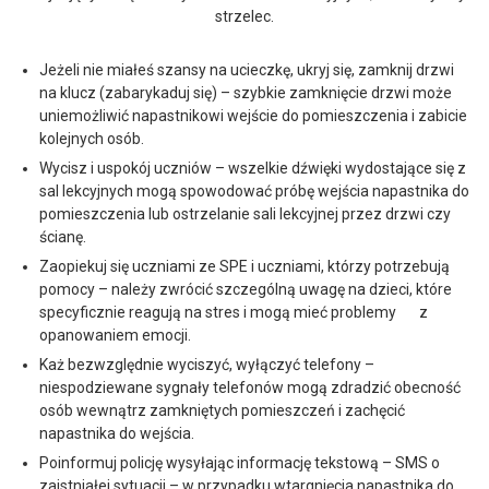
strzelec.
Jeżeli nie miałeś szansy na ucieczkę, ukryj się, zamknij drzwi
na klucz (zabarykaduj się) – szybkie zamknięcie drzwi może
uniemożliwić napastnikowi wejście do pomieszczenia i zabicie
kolejnych osób.
Wycisz i uspokój uczniów – wszelkie dźwięki wydostające się z
sal lekcyjnych mogą spowodować próbę wejścia napastnika do
pomieszczenia lub ostrzelanie sali lekcyjnej przez drzwi czy
ścianę.
Zaopiekuj się uczniami ze SPE i uczniami, którzy potrzebują
pomocy – należy zwrócić szczególną uwagę na dzieci, które
specyficznie reagują na stres i mogą mieć problemy z
opanowaniem emocji.
Każ bezwzględnie wyciszyć, wyłączyć telefony –
niespodziewane sygnały telefonów mogą zdradzić obecność
osób wewnątrz zamkniętych pomieszczeń i zachęcić
napastnika do wejścia.
Poinformuj policję wysyłając informację tekstową – SMS o
zaistniałej sytuacji – w przypadku wtargnięcia napastnika do