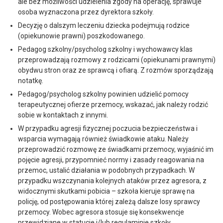
ale bez możliwości udzielenia zgody na operację, sprawuje
osoba wyznaczona przez dyrektora szkoły.
Decyzję o dalszym leczeniu dziecka podejmują rodzice
(opiekunowie prawni) poszkodowanego.
Pedagog szkolny/psycholog szkolny i wychowawcy klas
przeprowadzają rozmowy z rodzicami (opiekunami prawnymi)
obydwu stron oraz ze sprawcą i ofiarą. Z rozmów sporządzają
notatkę.
Pedagog/psycholog szkolny powinien udzielić pomocy
terapeutycznej ofierze przemocy, wskazać, jak należy rodzić
sobie w kontaktach z innymi.
W przypadku agresji fizycznej poczucia bezpieczeństwa i
wsparcia wymagają również świadkowie ataku. Należy
przeprowadzić rozmowę ze świadkami przemocy, wyjaśnić im
pojęcie agresji, przypomnieć normy i zasady reagowania na
przemoc, ustalić działania w podobnych przypadkach. W
przypadku wszczynania kolejnych ataków przez agresora, z
widocznymi skutkami pobicia – szkoła kieruje sprawę na
policję, od postępowania której zależą dalsze losy sprawcy
przemocy. Wobec agresora stosuje się konsekwencje
przewidziane w statucie i/lub regulaminie szkoły.