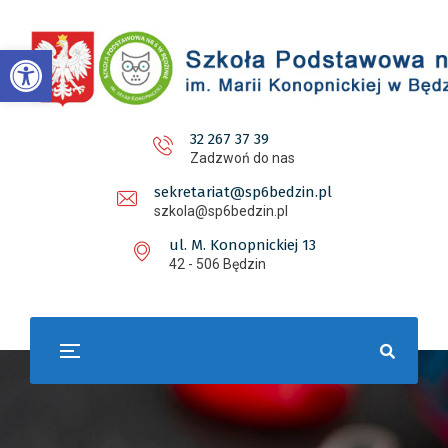
Otwórz pasek narzędzi
32 267 37 39
Zadzwoń do nas
sekretariat@sp6bedzin.pl
szkola@sp6bedzin.pl
ul. M. Konopnickiej 13
42 - 506 Będzin