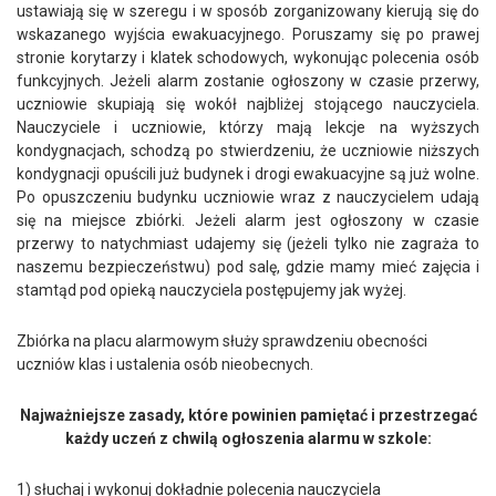
ustawiają się w szeregu i w sposób zorganizowany kierują się do
wskazanego wyjścia ewakuacyjnego. Poruszamy się po prawej
stronie korytarzy i klatek schodowych, wykonując polecenia osób
funkcyjnych. Jeżeli alarm zostanie ogłoszony w czasie przerwy,
uczniowie skupiają się wokół najbliżej stojącego nauczyciela.
Nauczyciele i uczniowie, którzy mają lekcje na wyższych
kondygnacjach, schodzą po stwierdzeniu, że uczniowie niższych
kondygnacji opuścili już budynek i drogi ewakuacyjne są już wolne.
Po opuszczeniu budynku uczniowie wraz z nauczycielem udają
się na miejsce zbiórki. Jeżeli alarm jest ogłoszony w czasie
przerwy to natychmiast udajemy się (jeżeli tylko nie zagraża to
naszemu bezpieczeństwu) pod salę, gdzie mamy mieć zajęcia i
stamtąd pod opieką nauczyciela postępujemy jak wyżej.
Zbiórka na placu alarmowym służy sprawdzeniu obecności
uczniów klas i ustalenia osób nieobecnych.
Najważniejsze zasady, które powinien pamiętać i przestrzegać
każdy uczeń z chwilą ogłoszenia alarmu w szkole:
1) słuchaj i wykonuj dokładnie polecenia nauczyciela