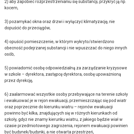
2) aby zapobiec rozprzestrzenianiu się substancji, przykryć ją np.
kocem,
3) pozamykać okna oraz drzwi i wyłączyć klimatyzację, nie
dopuścić do przeciągów,
4) opuścić pomieszczenie, w którym wykryto/stwierdzono
obecność podejrzanej substancji i nie wpuszczać do niego innych
osób,
5) powiadomić osobę odpowiedzialną za zarządzanie kryzysowe
w szkole – dyrektora, zastępcę dyrektora, osobę upoważnioną
przez dyrekcję,
6) zaalarmować wszystkie osoby przebywające na terenie szkoły
i ewakuować je w rejon ewakuacji, przemieszczając się pod wiatr
oraz poprzecznie do kierunku wiatru – rejonów ewakuacji
powinno być kilka, znajdujących się w różnych kierunkach od
szkoły, gdyż nie znamy kierunku wiatru, z jakiego będzie wiał w
czasie przedmiotowego zagrożenia, rejonem ewakuacji powinien
być budynek/budynki, a nie otwarta przestrzeń,