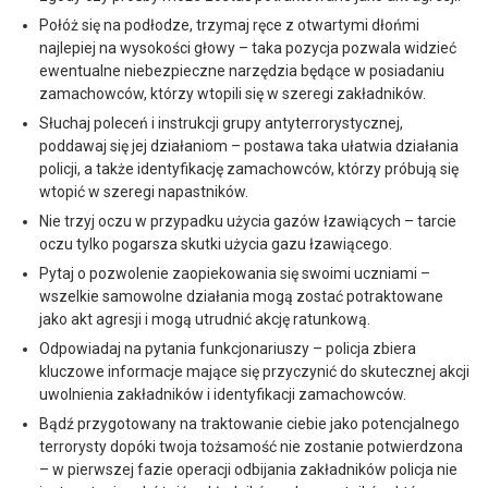
Połóż się na podłodze, trzymaj ręce z otwartymi dłońmi
najlepiej na wysokości głowy – taka pozycja pozwala widzieć
ewentualne niebezpieczne narzędzia będące w posiadaniu
zamachowców, którzy wtopili się w szeregi zakładników.
Słuchaj poleceń i instrukcji grupy antyterrorystycznej,
poddawaj się jej działaniom – postawa taka ułatwia działania
policji, a także identyfikację zamachowców, którzy próbują się
wtopić w szeregi napastników.
Nie trzyj oczu w przypadku użycia gazów łzawiących – tarcie
oczu tylko pogarsza skutki użycia gazu łzawiącego.
Pytaj o pozwolenie zaopiekowania się swoimi uczniami –
wszelkie samowolne działania mogą zostać potraktowane
jako akt agresji i mogą utrudnić akcję ratunkową.
Odpowiadaj na pytania funkcjonariuszy – policja zbiera
kluczowe informacje mające się przyczynić do skutecznej akcji
uwolnienia zakładników i identyfikacji zamachowców.
Bądź przygotowany na traktowanie ciebie jako potencjalnego
terrorysty dopóki twoja tożsamość nie zostanie potwierdzona
– w pierwszej fazie operacji odbijania zakładników policja nie