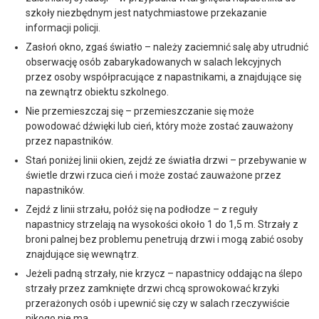
szkoły niezbędnym jest natychmiastowe przekazanie
informacji policji.
Zasłoń okno, zgaś światło – należy zaciemnić salę aby utrudnić
obserwację osób zabarykadowanych w salach lekcyjnych
przez osoby współpracujące z napastnikami, a znajdujące się
na zewnątrz obiektu szkolnego.
Nie przemieszczaj się – przemieszczanie się może
powodować dźwięki lub cień, który może zostać zauważony
przez napastników.
Stań poniżej linii okien, zejdź ze światła drzwi – przebywanie w
świetle drzwi rzuca cień i może zostać zauważone przez
napastników.
Zejdź z linii strzału, połóż się na podłodze – z reguły
napastnicy strzelają na wysokości około 1 do 1,5 m. Strzały z
broni palnej bez problemu penetrują drzwi i mogą zabić osoby
znajdujące się wewnątrz.
Jeżeli padną strzały, nie krzycz – napastnicy oddając na ślepo
strzały przez zamknięte drzwi chcą sprowokować krzyki
przerażonych osób i upewnić się czy w salach rzeczywiście
nikogo nie ma.