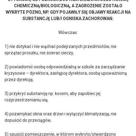
CHEMICZNĄ/BIOLOGICZNĄ, A ZAGROŻENIE ZOSTAŁO
WYKRYTE PÓŹNO, NP. GDY POJAWIŁY SIĘ OBJAWY REAKCJI NA
SUBSTANCJĘ LUB/I OGNISKA ZACHOROWAŃ:
Wówczas:
1) nie dotykać i nie wąchać podejrzanych przedmiotów, nie
sprzątać proszku, nie ścierać cieczy,
2) powiadomić osobę odpowiedzialną w szkole za zarządzanie
kryzysowe – dyrektora, zastępcę dyrektora, osobę upoważnioną
przez dyrekcję,
3) przykryć substancję np. kocem, aby zapobiec jej
rozprzestrzenianiu się,
4) pozamykać okna oraz drzwi i wyłączyć klimatyzację, nie
dopuścić do przeciągów,
5) opuścić pomieszczenie, w którym wykryto/stwierdzono