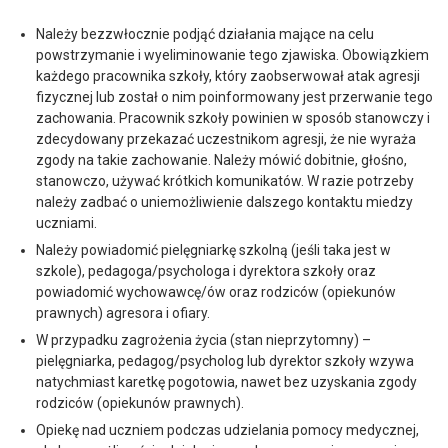
Należy bezzwłocznie podjąć działania mające na celu
powstrzymanie i wyeliminowanie tego zjawiska. Obowiązkiem
każdego pracownika szkoły, który zaobserwował atak agresji
fizycznej lub został o nim poinformowany jest przerwanie tego
zachowania. Pracownik szkoły powinien w sposób stanowczy i
zdecydowany przekazać uczestnikom agresji, że nie wyraża
zgody na takie zachowanie. Należy mówić dobitnie, głośno,
stanowczo, używać krótkich komunikatów. W razie potrzeby
należy zadbać o uniemożliwienie dalszego kontaktu miedzy
uczniami.
Należy powiadomić pielęgniarkę szkolną (jeśli taka jest w
szkole), pedagoga/psychologa i dyrektora szkoły oraz
powiadomić wychowawcę/ów oraz rodziców (opiekunów
prawnych) agresora i ofiary.
W przypadku zagrożenia życia (stan nieprzytomny) –
pielęgniarka, pedagog/psycholog lub dyrektor szkoły wzywa
natychmiast karetkę pogotowia, nawet bez uzyskania zgody
rodziców (opiekunów prawnych).
Opiekę nad uczniem podczas udzielania pomocy medycznej,