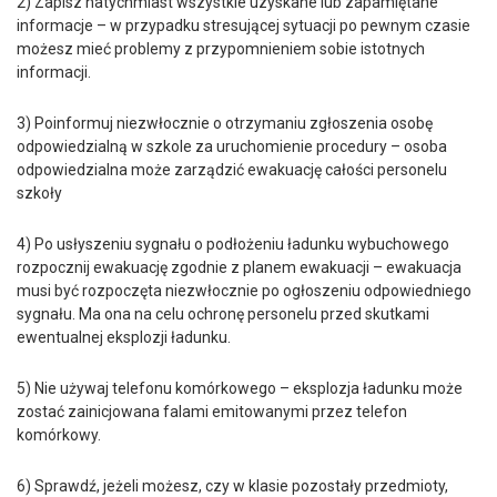
2) Zapisz natychmiast wszystkie uzyskane lub zapamiętane
informacje – w przypadku stresującej sytuacji po pewnym czasie
możesz mieć problemy z przypomnieniem sobie istotnych
informacji.
3) Poinformuj niezwłocznie o otrzymaniu zgłoszenia osobę
odpowiedzialną w szkole za uruchomienie procedury – osoba
odpowiedzialna może zarządzić ewakuację całości personelu
szkoły
4) Po usłyszeniu sygnału o podłożeniu ładunku wybuchowego
rozpocznij ewakuację zgodnie z planem ewakuacji – ewakuacja
musi być rozpoczęta niezwłocznie po ogłoszeniu odpowiedniego
sygnału. Ma ona na celu ochronę personelu przed skutkami
ewentualnej eksplozji ładunku.
5) Nie używaj telefonu komórkowego – eksplozja ładunku może
zostać zainicjowana falami emitowanymi przez telefon
komórkowy.
6) Sprawdź, jeżeli możesz, czy w klasie pozostały przedmioty,