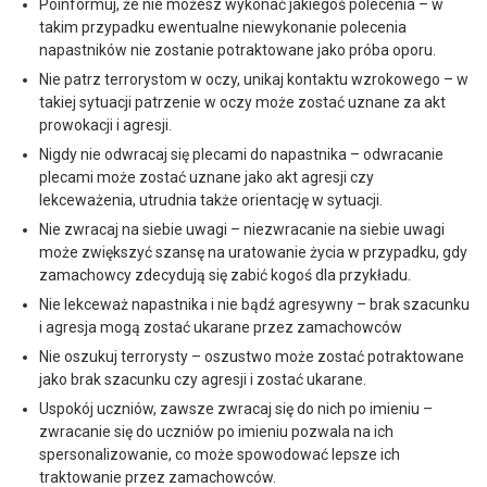
Poinformuj, że nie możesz wykonać jakiegoś polecenia – w
takim przypadku ewentualne niewykonanie polecenia
napastników nie zostanie potraktowane jako próba oporu.
Nie patrz terrorystom w oczy, unikaj kontaktu wzrokowego – w
takiej sytuacji patrzenie w oczy może zostać uznane za akt
prowokacji i agresji.
Nigdy nie odwracaj się plecami do napastnika – odwracanie
plecami może zostać uznane jako akt agresji czy
lekceważenia, utrudnia także orientację w sytuacji.
Nie zwracaj na siebie uwagi – niezwracanie na siebie uwagi
może zwiększyć szansę na uratowanie życia w przypadku, gdy
zamachowcy zdecydują się zabić kogoś dla przykładu.
Nie lekceważ napastnika i nie bądź agresywny – brak szacunku
i agresja mogą zostać ukarane przez zamachowców
Nie oszukuj terrorysty – oszustwo może zostać potraktowane
jako brak szacunku czy agresji i zostać ukarane.
Uspokój uczniów, zawsze zwracaj się do nich po imieniu –
zwracanie się do uczniów po imieniu pozwala na ich
spersonalizowanie, co może spowodować lepsze ich
traktowanie przez zamachowców.