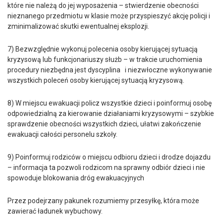
które nie należą do jej wyposażenia – stwierdzenie obecności
nieznanego przedmiotu w klasie może przyspieszyć akcję policji i
zminimalizować skutki ewentualnej eksplozji.
7) Bezwzględnie wykonuj polecenia osoby kierującej sytuacją
kryzysową lub funkcjonariuszy służb – w trakcie uruchomienia
procedury niezbędna jest dyscyplina i niezwłoczne wykonywanie
wszystkich poleceń osoby kierującej sytuacją kryzysową.
8) W miejscu ewakuacji policz wszystkie dzieci i poinformuj osobę
odpowiedzialną za kierowanie działaniami kryzysowymi – szybkie
sprawdzenie obecności wszystkich dzieci, ułatwi zakończenie
ewakuacji całości personelu szkoły.
9) Poinformuj rodziców o miejscu odbioru dzieci i drodze dojazdu
– informacja ta pozwoli rodzicom na sprawny odbiór dzieci i nie
spowoduje blokowania dróg ewakuacyjnych
Przez podejrzany pakunek rozumiemy przesyłkę, która może
zawierać ładunek wybuchowy.