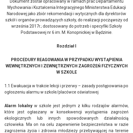
Dokument został opracowany w ramach prac Departamentu
Wychowania i Kształcenia Integracyjnego Ministerstwa Edukacji
Narodowej jako zbiór rekomendacji i wytycznych dla dyrektorów
szkół i organów prowadzących szkoły, do realizacji począwszy od
września 2017r.; dostosowany do potrzeb i specyfiki Szkoły
Podstawowej nr 6 im. M. Konopnickiej w Będzinie.
Rozdział I
PROCEDURY REAGOWANIA W PRZYPADKU WYSTĄPIENIA
WEWNĘTRZNYCH I ZEWNĘTRZNYCH ZAGROŻEŃ FIZYCZNYCH
W SZKOLE
1.1 Ewakuacja w trakcie lekcji i przerwy – zasady postępowania po
ogłoszeniu alarmu w szkole/placówce oświatowej
Alarm lokalny
w szkole jest jednym z kilku rodzajów alarmów,
które jest ogłaszany w konsekwencji wystąpienia zagrożeń
ekologicznych lub innych spowodowanych działalnością
człowieka. Ma on na celu zapewnienie bezpieczeństwa w razie
zagrożenia życia i zdrowia młodzieży przebywającej na terenie