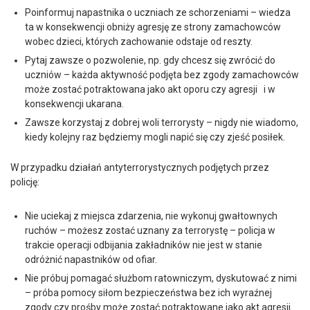
Poinformuj napastnika o uczniach ze schorzeniami – wiedza
ta w konsekwencji obniży agresję ze strony zamachowców
wobec dzieci, których zachowanie odstaje od reszty.
Pytaj zawsze o pozwolenie, np. gdy chcesz się zwrócić do
uczniów – każda aktywność podjęta bez zgody zamachowców
może zostać potraktowana jako akt oporu czy agresji i w
konsekwencji ukarana.
Zawsze korzystaj z dobrej woli terrorysty – nigdy nie wiadomo,
kiedy kolejny raz będziemy mogli napić się czy zjeść posiłek.
W przypadku działań antyterrorystycznych podjętych przez
policję:
Nie uciekaj z miejsca zdarzenia, nie wykonuj gwałtownych
ruchów – możesz zostać uznany za terrorystę – policja w
trakcie operacji odbijania zakładników nie jest w stanie
odróżnić napastników od ofiar.
Nie próbuj pomagać służbom ratowniczym, dyskutować z nimi
– próba pomocy siłom bezpieczeństwa bez ich wyraźnej
zgody czy prośby może zostać potraktowane jako akt agresji.