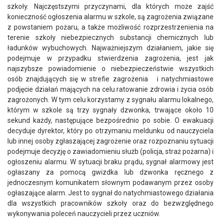
szkoły. Najczęstszymi przyczynami, dla których może zajść
konieczność ogłoszenia alarmu w szkole, są zagrożenia związane
z powstaniem pożaru, a także możliwość rozprzestrzenienia na
terenie szkoły niebezpiecznych substancji chemicznych lub
ładunków wybuchowych. Najważniejszym działaniem, jakie się
podejmuje w przypadku stwierdzenia zagrożenia, jest jak
najszybsze powiadomienie o niebezpieczeństwie wszystkich
osób znajdujących się w strefie zagrożenia i natychmiastowe
podjęcie działań mających na celu ratowanie zdrowia i życia osób
zagrożonych. W tym celu korzystamy z sygnału alarmu lokalnego,
którym w szkole są trzy sygnały dzwonka, trwające około 10
sekund każdy, następujące bezpośrednio po sobie. O ewakuacji
decyduje dyrektor, który po otrzymaniu meldunku od nauczyciela
lub innej osoby zgłaszającej zagrożenie oraz rozpoznaniu sytuacji
podejmuje decyzję o zawiadomieniu służb (policja, straż pożarna) i
ogłoszeniu alarmu. W sytuacji braku prądu, sygnał alarmowy jest
ogłaszany za pomocą gwizdka lub dzwonka ręcznego z
jednoczesnym komunikatem słownym podawanym przez osoby
ogłaszające alarm. Jest to sygnał do natychmiastowego działania
dla wszystkich pracowników szkoły oraz do bezwzględnego
wykonywania poleceń nauczycieli przez uczniów.