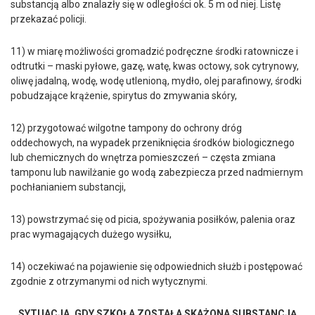
substancją albo znalazły się w odległości ok. 5 m od niej. Listę
przekazać policji.
11) w miarę możliwości gromadzić podręczne środki ratownicze i
odtrutki – maski pyłowe, gazę, watę, kwas octowy, sok cytrynowy,
oliwę jadalną, wodę, wodę utlenioną, mydło, olej parafinowy, środki
pobudzające krążenie, spirytus do zmywania skóry,
12) przygotować wilgotne tampony do ochrony dróg
oddechowych, na wypadek przeniknięcia środków biologicznego
lub chemicznych do wnętrza pomieszczeń – częsta zmiana
tamponu lub nawilżanie go wodą zabezpiecza przed nadmiernym
pochłanianiem substancji,
13) powstrzymać się od picia, spożywania posiłków, palenia oraz
prac wymagających dużego wysiłku,
14) oczekiwać na pojawienie się odpowiednich służb i postępować
zgodnie z otrzymanymi od nich wytycznymi.
SYTUACJA, GDY SZKOŁA ZOSTAŁA SKAŻONA SUBSTANCJĄ