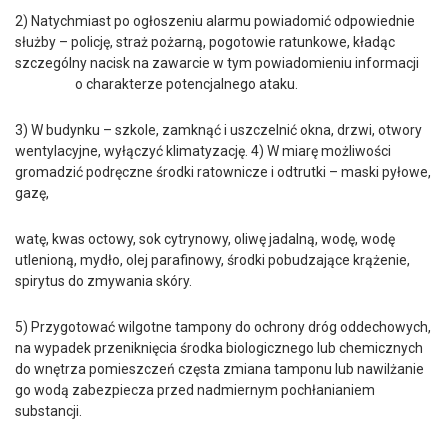
2) Natychmiast po ogłoszeniu alarmu powiadomić odpowiednie
służby – policję, straż pożarną, pogotowie ratunkowe, kładąc
szczególny nacisk na zawarcie w tym powiadomieniu informacji
o charakterze potencjalnego ataku.
3) W budynku – szkole, zamknąć i uszczelnić okna, drzwi, otwory
wentylacyjne, wyłączyć klimatyzację. 4) W miarę możliwości
gromadzić podręczne środki ratownicze i odtrutki – maski pyłowe,
gazę,
watę, kwas octowy, sok cytrynowy, oliwę jadalną, wodę, wodę
utlenioną, mydło, olej parafinowy, środki pobudzające krążenie,
spirytus do zmywania skóry.
5) Przygotować wilgotne tampony do ochrony dróg oddechowych,
na wypadek przeniknięcia środka biologicznego lub chemicznych
do wnętrza pomieszczeń częsta zmiana tamponu lub nawilżanie
go wodą zabezpiecza przed nadmiernym pochłanianiem
substancji.