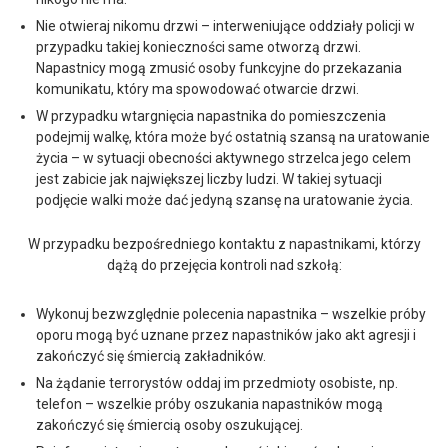
Nie otwieraj nikomu drzwi – interweniujące oddziały policji w
przypadku takiej konieczności same otworzą drzwi.
Napastnicy mogą zmusić osoby funkcyjne do przekazania
komunikatu, który ma spowodować otwarcie drzwi.
W przypadku wtargnięcia napastnika do pomieszczenia
podejmij walkę, która może być ostatnią szansą na uratowanie
życia – w sytuacji obecności aktywnego strzelca jego celem
jest zabicie jak największej liczby ludzi. W takiej sytuacji
podjęcie walki może dać jedyną szansę na uratowanie życia.
W przypadku bezpośredniego kontaktu z napastnikami, którzy
dążą do przejęcia kontroli nad szkołą:
Wykonuj bezwzględnie polecenia napastnika – wszelkie próby
oporu mogą być uznane przez napastników jako akt agresji i
zakończyć się śmiercią zakładników.
Na żądanie terrorystów oddaj im przedmioty osobiste, np.
telefon – wszelkie próby oszukania napastników mogą
zakończyć się śmiercią osoby oszukującej.