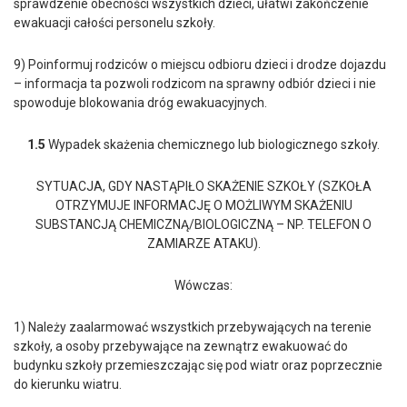
sprawdzenie obecności wszystkich dzieci, ułatwi zakończenie
ewakuacji całości personelu szkoły.
9) Poinformuj rodziców o miejscu odbioru dzieci i drodze dojazdu
– informacja ta pozwoli rodzicom na sprawny odbiór dzieci i nie
spowoduje blokowania dróg ewakuacyjnych.
1.5
Wypadek skażenia chemicznego lub biologicznego szkoły.
SYTUACJA, GDY NASTĄPIŁO SKAŻENIE SZKOŁY (SZKOŁA
OTRZYMUJE INFORMACJĘ O MOŻLIWYM SKAŻENIU
SUBSTANCJĄ CHEMICZNĄ/BIOLOGICZNĄ – NP. TELEFON O
ZAMIARZE ATAKU).
Wówczas:
1) Należy zaalarmować wszystkich przebywających na terenie
szkoły, a osoby przebywające na zewnątrz ewakuować do
budynku szkoły przemieszczając się pod wiatr oraz poprzecznie
do kierunku wiatru.