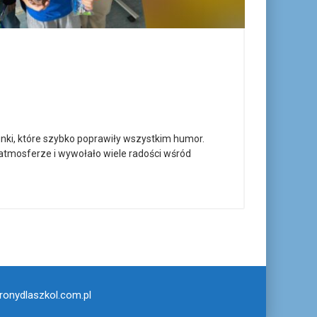
inki, które szybko poprawiły wszystkim humor.
atmosferze i wywołało wiele radości wśród
ronydlaszkol.com.pl