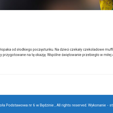
hłopaka od słodkiego poczęstunku. Na dzieci czekały czekoladowe muff
 przygotowane na tę okazję. Wspólne świętowanie przebiegło w miłej 
ła Podstawowa nr 6 w Będzinie , All rights reserved.
Wykonanie - st