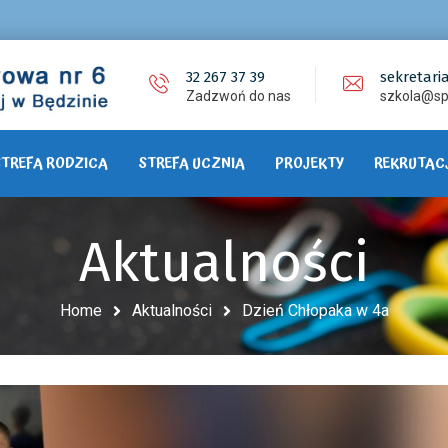
32 267 37 39
sekretari
Zadzwoń do nas
szkola@sp
STREFA RODZICA
STREFA UCZNIA
PROJEKTY
REKRUTAC
Aktualności
Home
Aktualności
Dzień Chłopaka w 4a