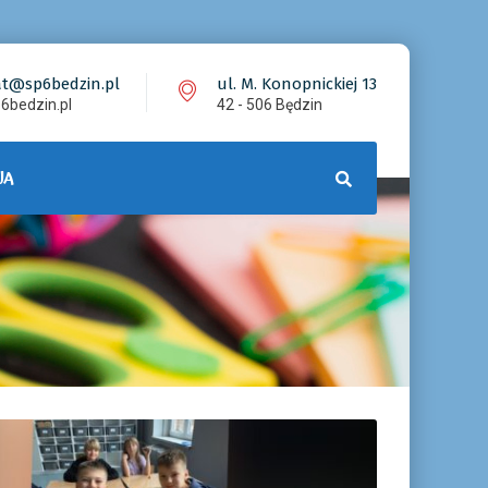
at@sp6bedzin.pl
ul. M. Konopnickiej 13
6bedzin.pl
42 - 506 Będzin
JA