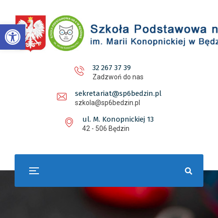
Otwórz pasek narzędzi
32 267 37 39
Zadzwoń do nas
sekretariat@sp6bedzin.pl
szkola@sp6bedzin.pl
ul. M. Konopnickiej 13
42 - 506 Będzin