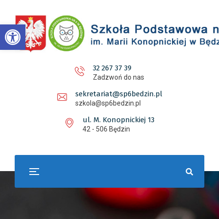
Otwórz pasek narzędzi
32 267 37 39
Zadzwoń do nas
sekretariat@sp6bedzin.pl
szkola@sp6bedzin.pl
ul. M. Konopnickiej 13
42 - 506 Będzin