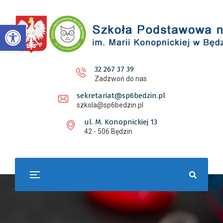
Otwórz pasek narzędzi
32 267 37 39
Zadzwoń do nas
sekretariat@sp6bedzin.pl
szkola@sp6bedzin.pl
ul. M. Konopnickiej 13
42 - 506 Będzin