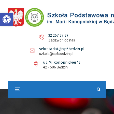
Otwórz pasek narzędzi
32 267 37 39
Zadzwoń do nas
sekretariat@sp6bedzin.pl
szkola@sp6bedzin.pl
ul. M. Konopnickiej 13
42 - 506 Będzin