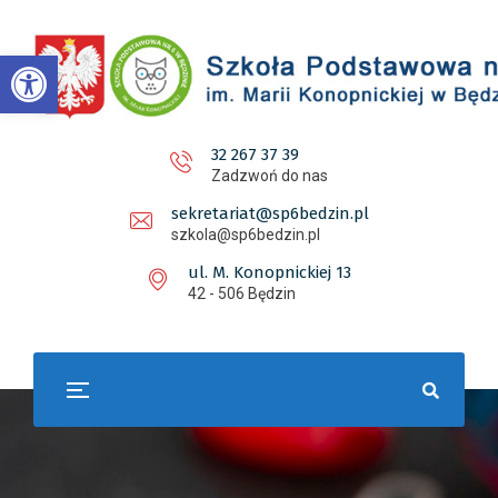
Otwórz pasek narzędzi
32 267 37 39
Zadzwoń do nas
sekretariat@sp6bedzin.pl
szkola@sp6bedzin.pl
ul. M. Konopnickiej 13
42 - 506 Będzin