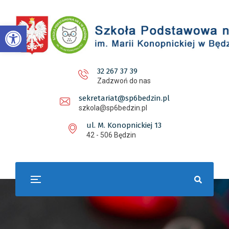
Otwórz pasek narzędzi
32 267 37 39
Zadzwoń do nas
sekretariat@sp6bedzin.pl
szkola@sp6bedzin.pl
ul. M. Konopnickiej 13
42 - 506 Będzin