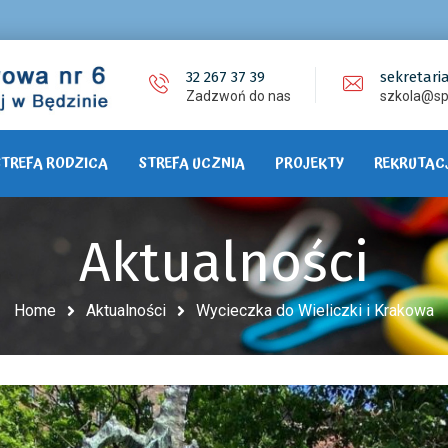
32 267 37 39
sekretari
Zadzwoń do nas
szkola@sp
STREFA RODZICA
STREFA UCZNIA
PROJEKTY
REKRUTAC
Aktualności
Home
Aktualności
Wycieczka do Wieliczki i Krakowa