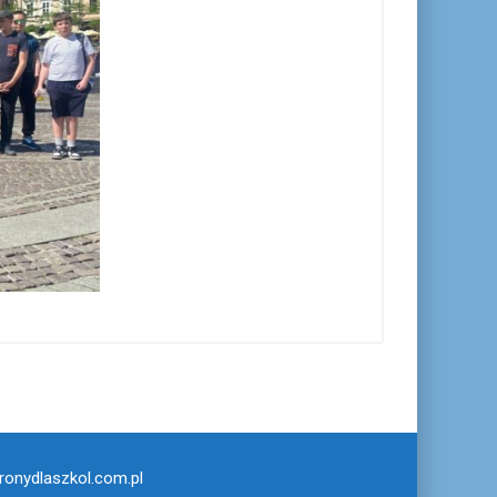
ronydlaszkol.com.pl