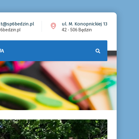
at@sp6bedzin.pl
ul. M. Konopnickiej 13
6bedzin.pl
42 - 506 Będzin
JA