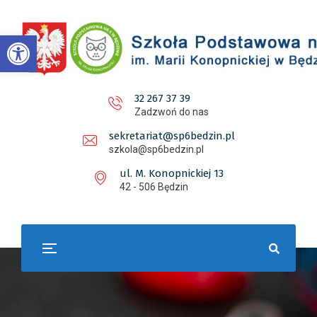
Otwórz pasek narzędzi
32 267 37 39
Zadzwoń do nas
sekretariat@sp6bedzin.pl
szkola@sp6bedzin.pl
ul. M. Konopnickiej 13
42 - 506 Będzin